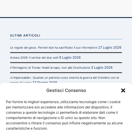
ULTIMI ARTICOLI
27 Luglio 2026
Le regole del gioco. Perché Kyiv ha sacrificato il suo riformatore
9 Luglio 2026
Ankara 2026: il vertice dei due volti
3 Luglio 2026
Il Pentagono di Trump: fedeli al capo, non alla Costituzione
«L’impensabile». Quando un patriota russo smonta la guerra del Cremlino con le
27 Giugno 2026
parole di Lavrov
Gestisci Consenso
22
TrophyLab: quando i trofei di guerra diventano conoscenza strategica
Giugno 2026
Per fornire le migliori esperienze, utilizziamo tecnologie come i cookie
per memorizzare e/o accedere alle informazioni del dispositivo. Il
consenso a queste tecnologie ci permetterà di elaborare dati come il
comportamento di navigazione o ID unici su questo sito. Non
acconsentire o ritirare il consenso può influire negativamente su alcune
caratteristiche e funzioni.
INFORMAZIONI UTILI