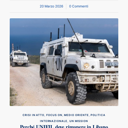
20 Marzo 2026
/
0 Commenti
CRISI IN ATTO
,
FOCUS ON
,
MEDIO ORIENTE
,
POLITICA
INTERNAZIONALE
,
UN MISSION
Perché UNIFIL deve rimanere in Libano