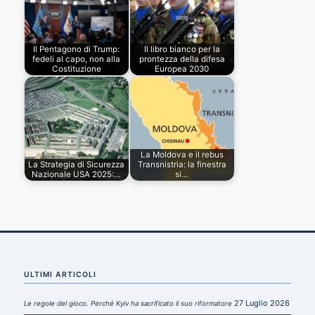
Il Pentagono di Trump:
Il libro bianco per la
fedeli al capo, non alla
prontezza della difesa
Costituzione
Europea 2030
La Moldova e il rebus
La Strategia di Sicurezza
Transnistria: la finestra
Nazionale USA 2025:…
si…
ULTIMI ARTICOLI
27 Luglio 2026
Le regole del gioco. Perché Kyiv ha sacrificato il suo riformatore