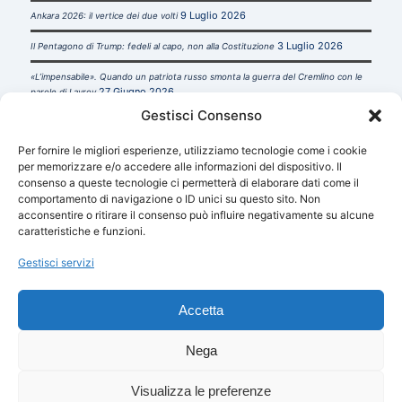
9 Luglio 2026
Ankara 2026: il vertice dei due volti
3 Luglio 2026
Il Pentagono di Trump: fedeli al capo, non alla Costituzione
«L’impensabile». Quando un patriota russo smonta la guerra del Cremlino con le
27 Giugno 2026
parole di Lavrov
Gestisci Consenso
22
TrophyLab: quando i trofei di guerra diventano conoscenza strategica
Giugno 2026
Per fornire le migliori esperienze, utilizziamo tecnologie come i cookie
per memorizzare e/o accedere alle informazioni del dispositivo. Il
consenso a queste tecnologie ci permetterà di elaborare dati come il
comportamento di navigazione o ID unici su questo sito. Non
acconsentire o ritirare il consenso può influire negativamente su alcune
caratteristiche e funzioni.
INFORMAZIONI UTILI
Gestisci servizi
Privacy Policy
Cookie Policy (UE)
Accetta
Nega
Visualizza le preferenze