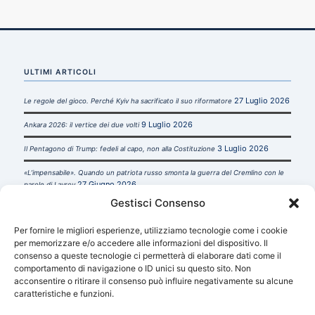
ULTIMI ARTICOLI
27 Luglio 2026
Le regole del gioco. Perché Kyiv ha sacrificato il suo riformatore
9 Luglio 2026
Ankara 2026: il vertice dei due volti
3 Luglio 2026
Il Pentagono di Trump: fedeli al capo, non alla Costituzione
«L’impensabile». Quando un patriota russo smonta la guerra del Cremlino con le
27 Giugno 2026
parole di Lavrov
Gestisci Consenso
22
TrophyLab: quando i trofei di guerra diventano conoscenza strategica
Giugno 2026
Per fornire le migliori esperienze, utilizziamo tecnologie come i cookie
per memorizzare e/o accedere alle informazioni del dispositivo. Il
consenso a queste tecnologie ci permetterà di elaborare dati come il
comportamento di navigazione o ID unici su questo sito. Non
acconsentire o ritirare il consenso può influire negativamente su alcune
caratteristiche e funzioni.
INFORMAZIONI UTILI