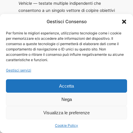
Vehicle
— testate multiple indipendenti che
consentono a un singolo vettore di colpire obiettivi
geograficamente distinti.
Gestisci Consenso
7
Zenit: razzi vettori a propellente liquido di Yuzhnoye,
Per fornire le migliori esperienze, utilizziamo tecnologie come i cookie
usati anche nel programma Sea Launch (joint venture
per memorizzare e/o accedere alle informazioni del dispositivo. Il
Boeing/RSC Energia/Yuzhnoye/Yuzhmash).
consenso a queste tecnologie ci permetterà di elaborare dati come il
comportamento di navigazione o ID unici su questo sito. Non
8
An-22 Antei: aereo da trasporto strategico a quattro
acconsentire o ritirare il consenso può influire negativamente su alcune
turboeliche, primo volo 1965. Capacità 60 t; al varo
caratteristiche e funzioni.
era il più grande al mondo.
Gestisci servizi
9
An-124 Ruslan: aereo da trasporto quadrimotore a
reazione, primo volo 1982. Capacità fino a 150 t.
Accetta
Ancora tra i più grandi in servizio.
10
An-225 Mriya (‘Sogno’): aereo a sei motori per la
Nega
navetta Buran, primo volo 1988. Peso max al decollo
Visualizza le preferenze
640 t. L’unico esemplare fu distrutto all’aeroporto di
Hostomel il 27 febbraio 2022.
Cookie Policy
11
Motor Sich: azienda di Zaporizhzhia fondata nel