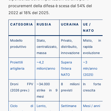
procurement della difesa è scesa dal 54% del
2022 al 18% del 2025.
CATEGORIA
RUSSIA
UCRAINA
UE /
GO
NATO
Modello
Stato,
Privato,
Misto, in
Acq
produttivo
centralizzato,
distribuito,
rapida
/ pa
massa
innovazione
evoluzione
Proiettili
~4,2
Supera
~3
—
artiglieria
milioni/anno
l’intera
mln/anno
NATO
(2025)
Droni FPV
~34.000
8 milioni
In forte
Acq
(2026 prev.)
strike in 9
previsti
crescita
mesi
Ciclo di
Lento,
Settimane
Mesi / anni
—