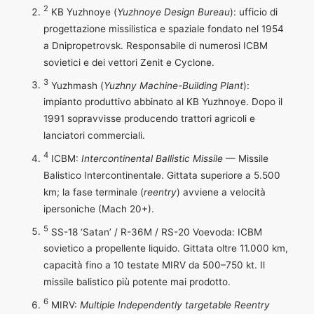
2
KB Yuzhnoye (
Yuzhnoye Design Bureau
): ufficio di
progettazione missilistica e spaziale fondato nel 1954
a Dnipropetrovsk. Responsabile di numerosi ICBM
sovietici e dei vettori Zenit e Cyclone.
3
Yuzhmash (
Yuzhny Machine-Building Plant
):
impianto produttivo abbinato al KB Yuzhnoye. Dopo il
1991 sopravvisse producendo trattori agricoli e
lanciatori commerciali.
4
ICBM:
Intercontinental Ballistic Missile
— Missile
Balistico Intercontinentale. Gittata superiore a 5.500
km; la fase terminale (
reentry
) avviene a velocità
ipersoniche (Mach 20+).
5
SS-18 ‘Satan’ / R-36M / RS-20 Voevoda: ICBM
sovietico a propellente liquido. Gittata oltre 11.000 km,
capacità fino a 10 testate MIRV da 500–750 kt. Il
missile balistico più potente mai prodotto.
6
MIRV:
Multiple Independently targetable Reentry