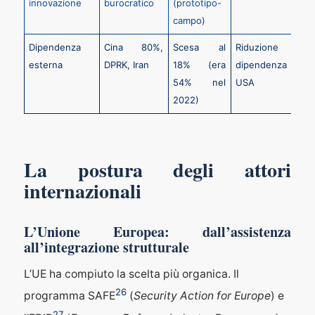
innovazione
burocratico
(prototipo-
campo)
Dipendenza
Cina 80%,
Scesa al
Riduzione
USA
esterna
DPRK, Iran
18% (era
dipendenza
UC
54% nel
USA
2022)
La postura degli attori
internazionali
L’Unione Europea: dall’assistenza
all’integrazione strutturale
L’UE ha compiuto la scelta più organica. Il
26
programma SAFE
(
Security Action for Europe
) e
27