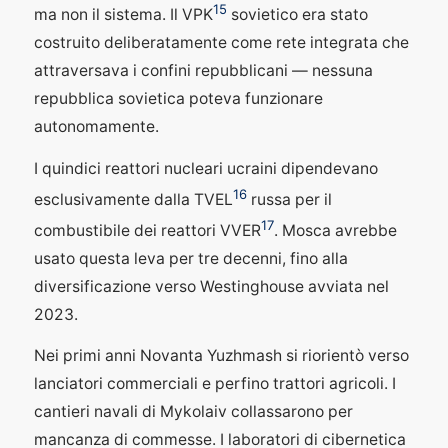
15
ma non il sistema. Il VPK
sovietico era stato
costruito deliberatamente come rete integrata che
attraversava i confini repubblicani — nessuna
repubblica sovietica poteva funzionare
autonomamente.
I quindici reattori nucleari ucraini dipendevano
16
esclusivamente dalla TVEL
russa per il
17
combustibile dei reattori VVER
. Mosca avrebbe
usato questa leva per tre decenni, fino alla
diversificazione verso Westinghouse avviata nel
2023.
Nei primi anni Novanta Yuzhmash si riorientò verso
lanciatori commerciali e perfino trattori agricoli. I
cantieri navali di Mykolaiv collassarono per
mancanza di commesse. I laboratori di cibernetica