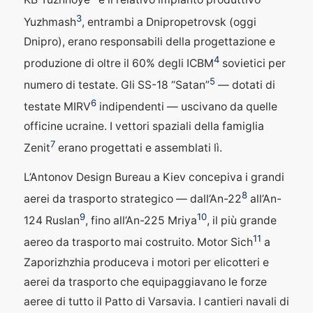
KB Yuzhnoye
e il relativo impianto produttivo
3
Yuzhmash
, entrambi a Dnipropetrovsk (oggi
Dnipro), erano responsabili della progettazione e
4
produzione di oltre il 60% degli ICBM
sovietici per
5
numero di testate. Gli SS-18 “Satan”
— dotati di
6
testate MIRV
indipendenti — uscivano da quelle
officine ucraine. I vettori spaziali della famiglia
7
Zenit
erano progettati e assemblati lì.
L’Antonov Design Bureau a Kiev concepiva i grandi
8
aerei da trasporto strategico — dall’An-22
all’An-
9
10
124 Ruslan
, fino all’An-225 Mriya
, il più grande
11
aereo da trasporto mai costruito. Motor Sich
a
Zaporizhzhia produceva i motori per elicotteri e
aerei da trasporto che equipaggiavano le forze
aeree di tutto il Patto di Varsavia. I cantieri navali di