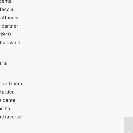
idente
 feccia,
attacchi
e partner
 1940
chiarava di
e “a
te di Trump
tattica,
esidente
he ha
attraverso