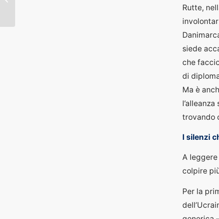
Costituzione
Rutte, nel
involontar
Danimarca
siede acca
che faccio
di diploma
Ma è anche
l’alleanz
trovando 
I silenzi 
A leggere 
colpire pi
Per la pri
dell’Ucra
generica 