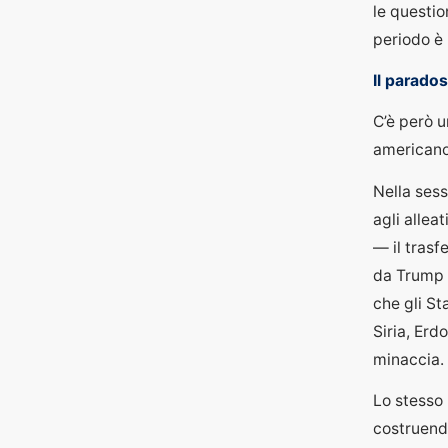
le questio
periodo è 
Il parado
C’è però 
americano
Nella sess
agli allea
— il trasf
da Trump s
che gli St
Siria, Erd
minaccia.
Lo stesso 
costruendo