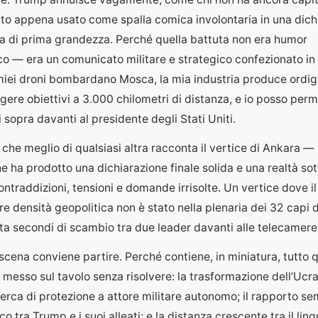
ato appena usato come spalla comica involontaria in una dich
ca di prima grandezza. Perché quella battuta non era humor
o — era un comunicato militare e strategico confezionato in 
 miei droni bombardano Mosca, la mia industria produce ordig
gere obiettivi a 3.000 chilometri di distanza, e io posso perm
 sopra davanti al presidente degli Stati Uniti.
 che meglio di qualsiasi altra racconta il vertice di Ankara —
 ha prodotto una dichiarazione finale solida e una realtà so
ontraddizioni, tensioni e domande irrisolte. Un vertice dove 
e densità geopolitica non è stato nella plenaria dei 32 capi d
ta secondi di scambio tra due leader davanti alle telecamere
scena conviene partire. Perché contiene, in miniatura, tutto 
messo sul tavolo senza risolvere: la trasformazione dell’Ucr
erca di protezione a attore militare autonomo; il rapporto s
o tra Trump e i suoi alleati; e la distanza crescente tra il lin