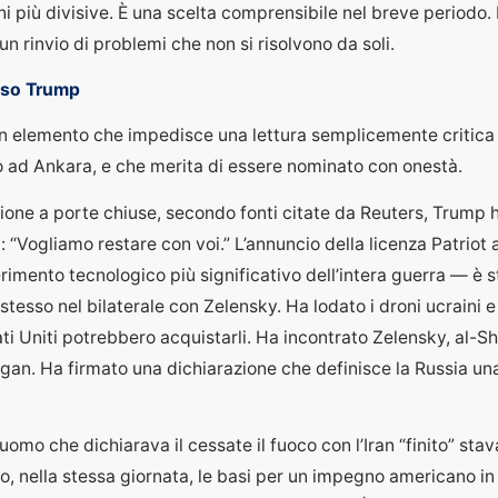
ni più divisive. È una scelta comprensibile nel breve periodo
un rinvio di problemi che non si risolvono da soli.
sso Trump
un elemento che impedisce una lettura semplicemente critica 
 ad Ankara, e che merita di essere nominato con onestà.
ione a porte chiuse, secondo fonti citate da Reuters, Trump 
ti: “Vogliamo restare con voi.” L’annuncio della licenza Patriot 
erimento tecnologico più significativo dell’intera guerra — è s
tesso nel bilaterale con Zelensky. Ha lodato i droni ucraini e
ati Uniti potrebbero acquistarli. Ha incontrato Zelensky, al-S
ogan. Ha firmato una dichiarazione che definisce la Russia un
uomo che dichiarava il cessate il fuoco con l’Iran “finito” stav
, nella stessa giornata, le basi per un impegno americano in