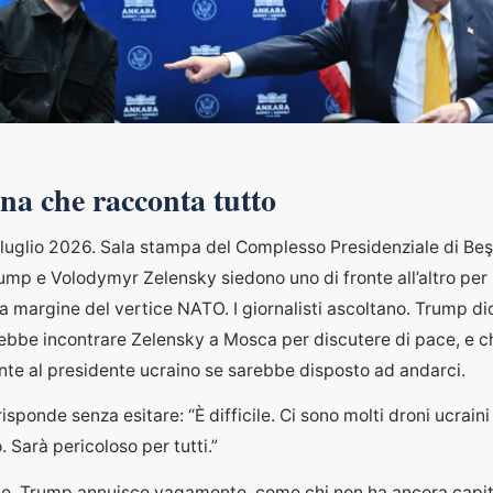
na che racconta tutto
 luglio 2026. Sala stampa del Complesso Presidenziale di Be
mp e Volodymyr Zelensky siedono uno di fronte all’altro per i
 a margine del vertice NATO. I giornalisti ascoltano. Trump d
rebbe incontrare Zelensky a Mosca per discutere di pace, e c
nte al presidente ucraino se sarebbe disposto ad andarci.
isponde senza esitare: “È difficile. Ci sono molti droni ucraini l
. Sarà pericoloso per tutti.”
ide. Trump annuisce vagamente, come chi non ha ancora capit