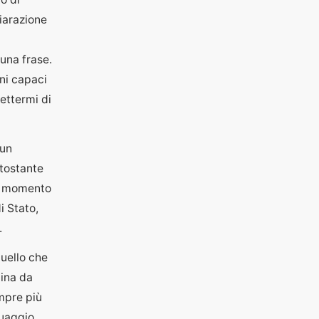
iarazione
una frase.
ni capaci
ettermi di
 un
ttostante
il momento
i Stato,
.
quello che
aina da
empre più
guaggio