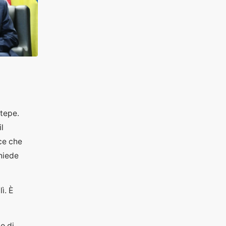
ştepe.
l
ice che
hiede
ì. È
o di