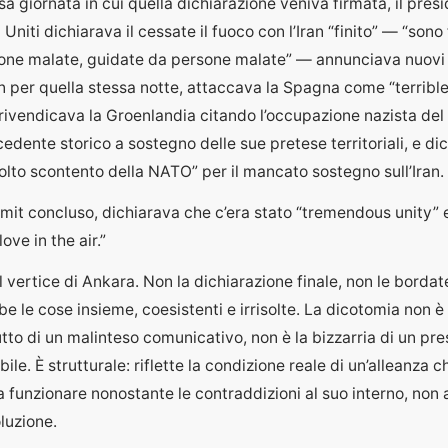
sa giornata in cui quella dichiarazione veniva firmata, il pres
 Uniti dichiarava il cessate il fuoco con l’Iran “finito” — “sono
one malate, guidate da persone malate” — annunciava nuovi 
 per quella stessa notte, attaccava la Spagna come “terribl
rivendicava la Groenlandia citando l’occupazione nazista del
dente storico a sostegno delle sue pretese territoriali, e di
lto scontento della NATO” per il mancato sostegno sull’Iran.
mit concluso, dichiarava che c’era stato “tremendous unity” 
love in the air.”
l vertice di Ankara. Non la dichiarazione finale, non le borda
 le cose insieme, coesistenti e irrisolte. La dicotomia non è 
rutto di un malinteso comunicativo, non è la bizzarria di un pr
ile. È strutturale: riflette la condizione reale di un’alleanza c
 funzionare nonostante le contraddizioni al suo interno, non 
oluzione.