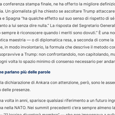
la conferenza stampa finale, ne ha offerto la migliore definiz
ia. Un giornalista gli ha chiesto se ascoltare Trump attaccare
 e Spagna “ha qualche effetto sul suo senso di rispetto di s
nto a lui senza dire nulla.” La risposta del Segretario General
 sempre è riconoscere quando i meriti sono dovuti.” È una no
tica maestria — o di diplomatica resa, a seconda di come la 
, in modo involontario, la formula che descrive il metodo co
a sopravvive a Trump: non confrontandolo, non capitolando, m
ogni volta lo spazio minimo di consenso necessario per andar
che parlano più delle parole
la dichiarazione di Ankara con attenzione, però, sono le asse
ù delle presenze.
ma volta in anni, sparisce qualsiasi riferimento a un futuro in
ina nella NATO. Nei summit precedenti c’era sempre almeno l
— “l’Ucraina diventerà membro” — che non impegnava a nul