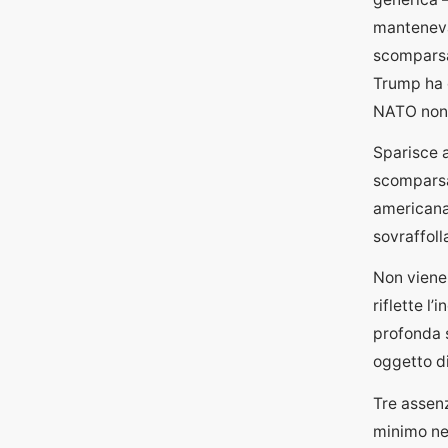
manteneva
scomparsa.
Trump ha d
NATO non 
Sparisce 
scomparsa 
americana
sovraffoll
Non viene
riflette l
profonda 
oggetto di
Tre assenz
minimo ne