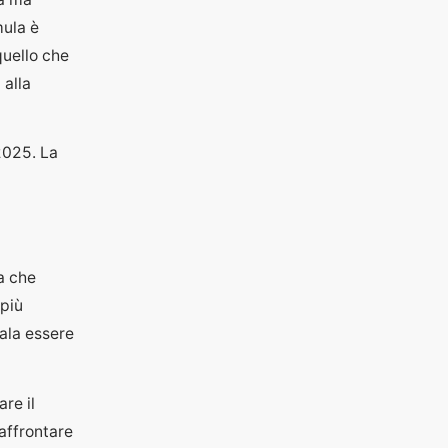
ula è
quello che
 alla
2025. La
a che
 più
ala essere
re il
affrontare