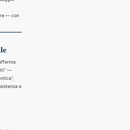
ire — con
le
iafferma
tti” —
ntica”,
ssistenza e