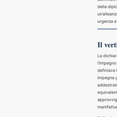
della dipl
un’alleanz
urgenza e
Il ver
La dichiar
l’impegno 
definisce 
impegna gl
addestrame
equivalent
approvvig
manifattur