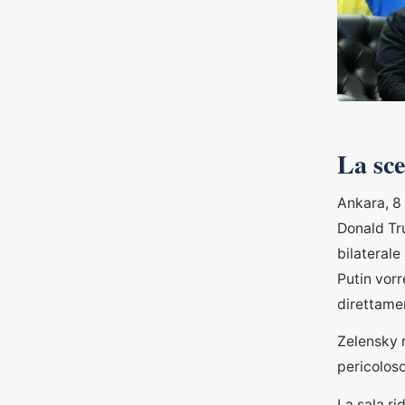
La sce
Ankara, 8
Donald Tru
bilaterale
Putin vor
direttame
Zelensky r
pericoloso
La sala r