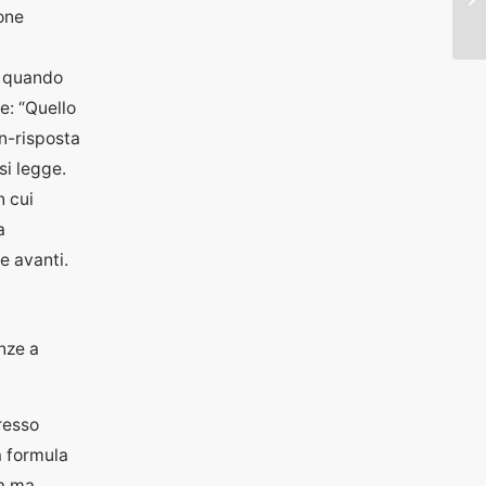
ione
é quando
e: “Quello
n-risposta
si legge.
n cui
a
e avanti.
nze a
gresso
a formula
la ma