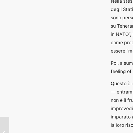
Nella stes
degli Stati
sono pers
su Teheran
in NATO”, 
come prece
essere “mo
Poi, a sum
feeling of 
Questo è i
— entrambe
non è il f
imprevedib
imparato a
la loro ris
Il Pentagono di Trump:
fedeli al capo, non alla