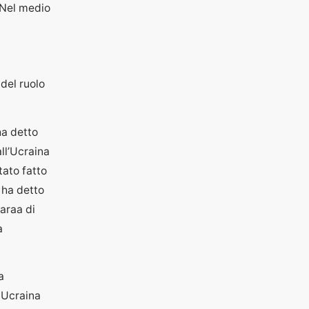
. Nel medio
del ruolo
ha detto
all’Ucraina
tato fatto
 ha detto
haraa di
a
a
 Ucraina