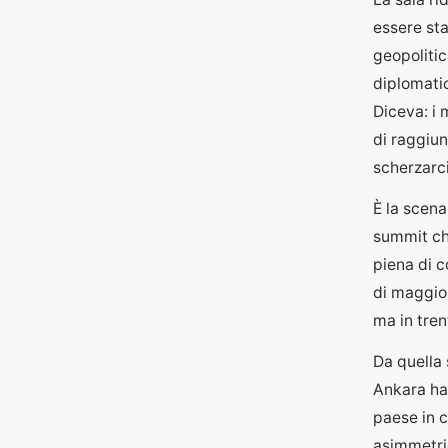
essere st
geopoliti
diplomatic
Diceva: i
di raggiun
scherzarci
È la scena
summit che
piena di c
di maggior
ma in tren
Da quella 
Ankara ha 
paese in c
asimmetric